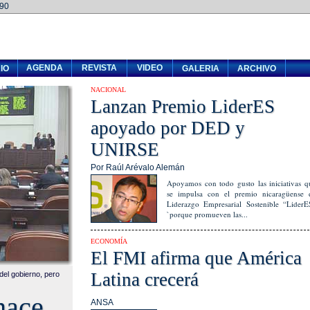
990
AGENDA
REVISTA
VIDEO
IO
GALERIA
ARCHIVO
NACIONAL
Lanzan Premio LiderES
apoyado por DED y
UNIRSE
Por Raúl Arévalo Alemán
Apoyamos con todo gusto las iniciativas q
se impulsa con el premio nicaragüense 
Liderazgo Empresarial Sostenible “LiderE
`porque promueven las...
ECONOMÍA
El FMI afirma que América
Latina crecerá
del gobierno, pero
hace
ANSA