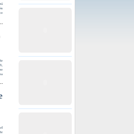
rá
ón
co
o
de
),
re
na
e
el
de