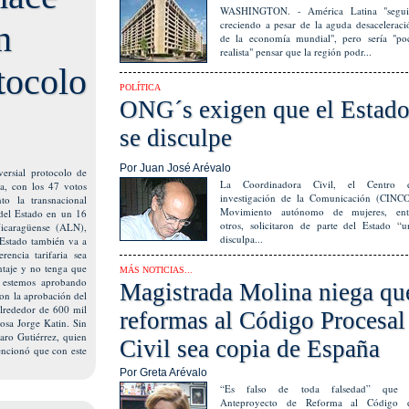
WASHINGTON. - América Latina "segui
creciendo a pesar de la aguda desaceleraci
n
de la economía mundial", pero sería "po
realista" pensar que la región podr...
tocolo
POLÍTICA
ONG´s exigen que el Estad
se disculpe
Por Juan José Arévalo
ersial protocolo de
La Coordinadora Civil, el Centro 
a, con los 47 votos
investigación de la Comunicación (CINCO
to la transnacional
Movimiento autónomo de mujeres, ent
 del Estado en un 16
otros, solicitaron de parte del Estado “u
Nicaragüense (ALN),
disculpa...
 Estado también va a
rencia tarifaria sea
ntaje y no tenga que
MÁS NOTICIAS...
 estemos aprobando
Magistrada Molina niega qu
con la aprobación del
lrededor de 600 mil
reformas al Código Procesal
osa Jorge Katin. Sin
aro Gutiérrez, quien
Civil sea copia de España
ncionó que con este
Por Greta Arévalo
“Es falso de toda falsedad” que 
Anteproyecto de Reforma al Código 