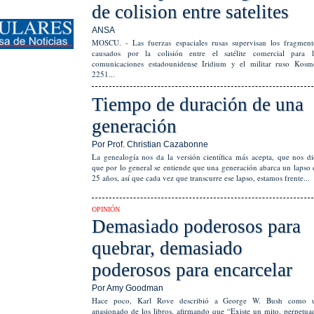
de colision entre satelites
ANSA
MOSCU. - Las fuerzas espaciales rusas supervisan los fragment
causados por la colisión entre el satélite comercial para l
comunicaciones estadounidense Iridium y el militar ruso Kosm
2251...
Tiempo de duración de una
generación
Por Prof. Christian Cazabonne
La genealogía nos da la versión científica más acepta, que nos di
que por lo general se entiende que una generación abarca un lapso 
25 años, así que cada vez que transcurre ese lapso, estamos frente...
OPINIÓN
Demasiado poderosos para
quebrar, demasiado
poderosos para encarcelar
Por Amy Goodman
Hace poco, Karl Rove describió a George W. Bush como 
apasionado de los libros, afirmando que “Existe un mito, perpetua