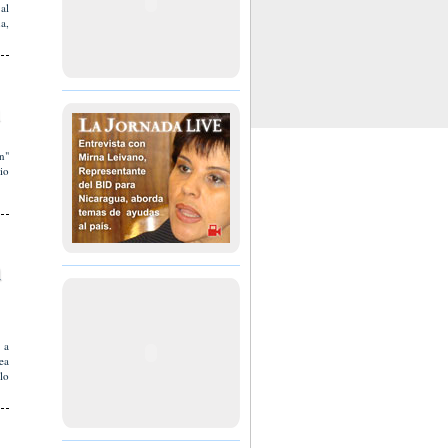
al
a,
n"
io
a
 a
ea
lo