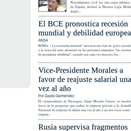
Procedimiento civil sea una copia idéntica 
de España, declaró la Doctora Ligia Molin
magis...
El BCE pronostica recesión
mundial y debilidad europea
ANSA
ROMA. - La economía mundial "atraviesa una fase de grave recesió
y la zona del euro afrontará en los próximos trimestres "un escenar
de persistente debilidad", cuando son cada vez mayores los...
Vice-Presidente Morales a
favor de reajuste salarial un
vez al año
Por Zayda Garméndez
El vicepresidente de Nicaragua, Jaime Morales Carazo, se mostró
favor de la propuesta que realiza la empresa privada a la Asambl
Nacional, de reajustar el salario una vez al año y no dos veces como 
estipula...
Rusia supervisa fragmentos