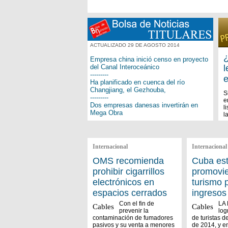
ACTUALIZADO 29 DE AGOSTO 2014
¿
Empresa china inició censo en proyecto
del Canal Interoceánico
l
---------
e
Ha planificado en cuenca del río
Changjiang, el Gezhouba,
S
---------
e
Dos empresas danesas invertirán en
l
Mega Obra
l
---------
Este fin de semana se inaugurará
Puente Santa Fè
---------
Internacional
Internacional
Derrumbe en Mina de Bonanza
---------
OMS recomienda
Cuba es
Granera con nueva división de
prohibir cigarrillos
promovi
gendarmería mexicana
electrónicos en
turismo 
---------
Son Nica 2014 en homenaje a Hernaldo
espacios cerrados
ingresos
Zúñiga
Con el fin de
LA
Cables
Cables
prevenir la
log
contaminación de fumadores
de turistas d
pasivos y su venta a menores
de 2014, y en