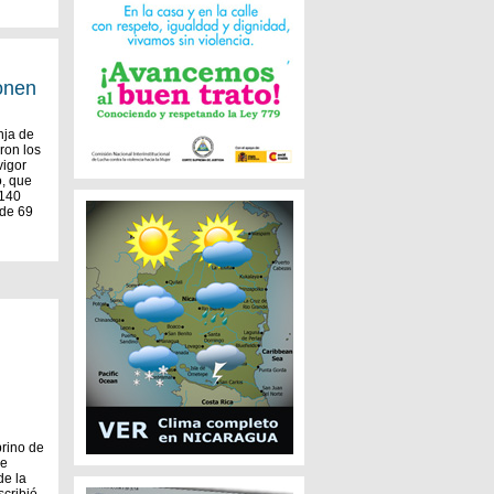
ponen
nja de
ron los
vigor
o, que
 140
 de 69
rino de
de
de la