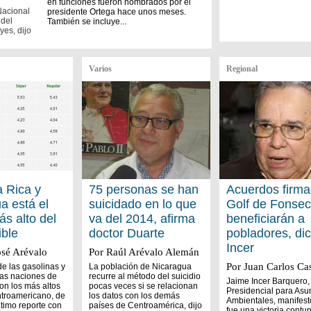
en funciones fueron nombrados por el
Nacional
presidente Ortega hace unos meses.
 del
También se incluye...
yes, dijo
Varios
Regional
 Rica y
75 personas se han
Acuerdos firm
a está el
suicidado en lo que
Golf de Fonse
ás alto del
va del 2014, afirma
beneficiarán a
ble
doctor Duarte
pobladores, di
Incer
osé Arévalo
Por Raúl Arévalo Alemán
Por Juan Carlos Cas
de las gasolinas y
La población de Nicaragua
 las naciones de
recurre al método del suicidio
Jaime Incer Barquero,
on los más altos
pocas veces si se relacionan
Presidencial para Asu
ntroamericano, de
los datos con los demás
Ambientales, manifest
ltimo reporte con
países de Centroamérica, dijo
fue una victoria contu