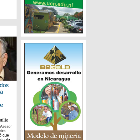
ados
ca
ce
tillo
 Asesor
ntos
ó que
ndente