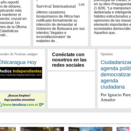
psicología de masas, e
 año reportó
en su libro Propagand
Los
Survival International
es de dólares,
(1.928), “La manipulac
aplicando más
últimos cazadores
deliberada e inteligent
a mantener el
bosquimanos de África han
hábitos estructurados y
ector, crucial en
notificado formalmente su
opiniones de las masa
nacional. Un
intención de demandar al
elemento importantes e
mes de la Oficina
Gobierno de Botsuana por sus
sociedades democrátic
Estadísticas
intentos “ilegales e
Aquellos que...
stó...
inconstitucionales” de
matarles de...
ortales de Noticias amigos
Conéctate con
Opinión
nosotros en las
Ciudadanizar
redes sociales
agenda políti
democratizan
agenda
ciudadana
Por Ignacio Pare
Amador