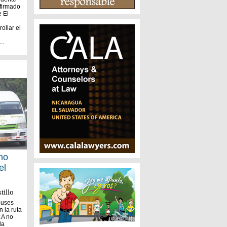
 firmado
e El
ollar el
..
no
el
tillo
buses
n la ruta
CA no
la