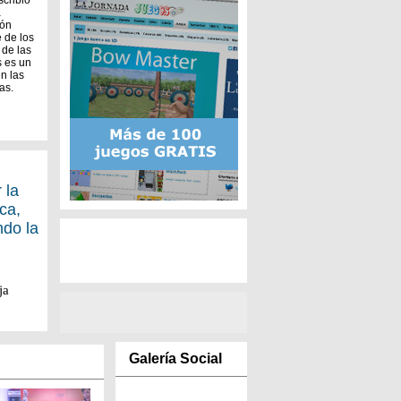
scribió
a
ión
e de los
 de las
s es un
n las
as.
 la
ca,
do la
ja
Galería Social