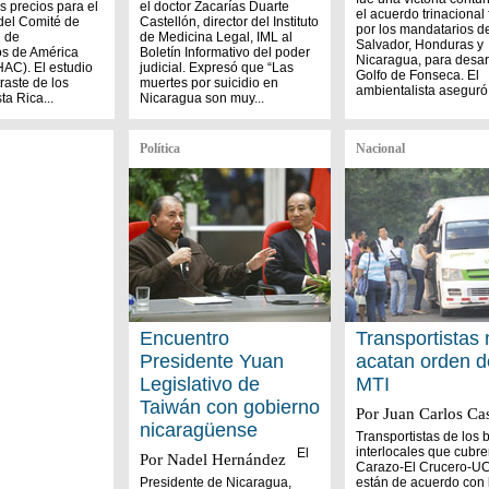
s precios para el
el doctor Zacarías Duarte
el acuerdo trinacional
del Comité de
Castellón, director del Instituto
por los mandatarios d
 de
de Medicina Legal, IML al
Salvador, Honduras y
os de América
Boletín Informativo del poder
Nicaragua, para desarr
AC). El estudio
judicial. Expresó que “Las
Golfo de Fonseca. El
raste de los
muertes por suicidio en
ambientalista aseguró.
ta Rica...
Nicaragua son muy...
Política
Nacional
Encuentro
Transportistas 
Presidente Yuan
acatan orden d
Legislativo de
MTI
Taiwán con gobierno
Por Juan Carlos Cas
nicaragüense
Transportistas de los 
interlocales que cubre
El
Por Nadel Hernández
Carazo-El Crucero-U
Presidente de Nicaragua,
están de acuerdo con 