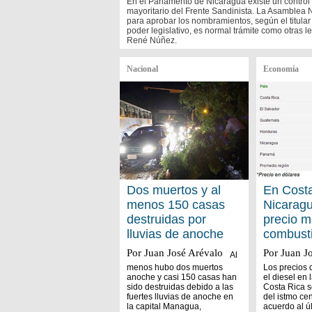
En el Parlamento de Nicaragua existe un control
mayoritario del Frente Sandinista. La Asamblea 
para aprobar los nombramientos, según el titular
poder legislativo, es normal trámite como otras le
René Núñez.
Nacional
Economía
Dos muertos y al
En Costa
menos 150 casas
Nicaragu
destruidas por
precio m
lluvias de anoche
combusti
Por Juan José Arévalo
Por Juan J
Al
menos hubo dos muertos
Los precios 
anoche y casi 150 casas han
el diesel en
sido destruidas debido a las
Costa Rica s
fuertes lluvias de anoche en
del istmo ce
la capital Managua,
acuerdo al ú