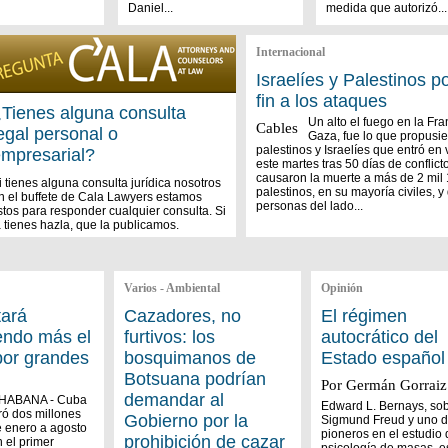
Daniel...
medida que autorizó...
Internacional
Israelíes y Palestinos 
fin a los ataques
Tienes alguna consulta
Un alto el fuego en la Fra
Cables
egal personal o
Gaza, fue lo que propusie
palestinos y Israelíes que entró en 
mpresarial?
este martes tras 50 días de conflict
causaron la muerte a más de 2 mil
i tienes alguna consulta jurídica nosotros
palestinos, en su mayoría civiles, y
n el buffete de Cala Lawyers estamos
personas del lado...
istos para responder cualquier consulta. Si
a tienes hazla, que la publicamos.
Varios - Ambiental
Opinión
tará
Cazadores, no
El régimen
endo más el
furtivos: los
autocrático del
por grandes
bosquimanos de
Estado español
Botsuana podrían
Por Germán Gorraiz
demandar al
 HABANA - Cuba
Edward L. Bernays, sob
ró dos millones
Gobierno por la
Sigmund Freud y uno 
e enero a agosto
pioneros en el estudio 
prohibición de cazar
 el primer