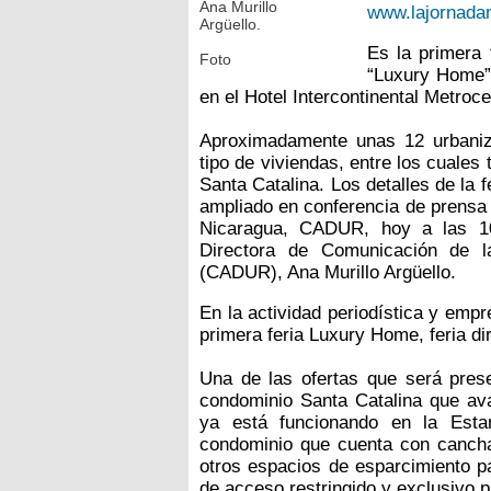
Ana Murillo
www.lajornada
Argüello.
Es la primera 
Foto
“Luxury Home”,
en el Hotel Intercontinental Metroce
Aproximadamente unas 12 urbaniza
tipo de viviendas, entre los cuale
Santa Catalina. Los detalles de la 
ampliado en conferencia de prensa 
Nicaragua, CADUR, hoy a las 10
Directora de Comunicación de 
(CADUR), Ana Murillo Argüello.
En la actividad periodística y empr
primera feria Luxury Home, feria dir
Una de las ofertas que será pres
condominio Santa Catalina que ava
ya está funcionando en la Est
condominio que cuenta con canchas
otros espacios de esparcimiento pa
de acceso restringido y exclusivo p