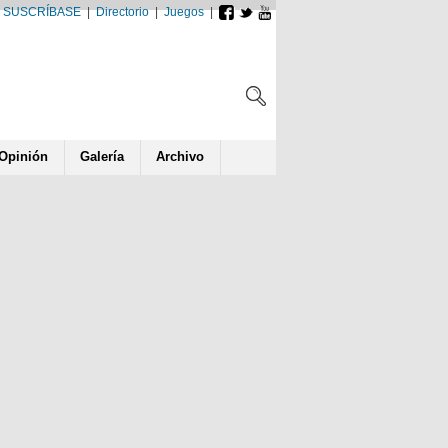
SUSCRÍBASE
|
Directorio
|
Juegos
|
Opin
ió
n
Galería
Archivo