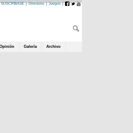
SUSCRÍBASE
|
Directorio
|
Juegos
|
Opin
ió
n
Galería
Archivo