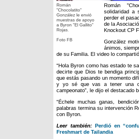
Román
Román "Choc
"Chocolatito"
solidaridad a
González le envió
perder el pasad
muestras de apoyo
de la Asociaci
a Byron "El Gallito"
Rojas.
Knockout CP F
Foto FB
González motiv
ánimos, siempr
de su Familia. El video lo comparti
“Hola Byron como has estado te sa
decirte que Dios te bendiga prin
que estás pasando un momento difíci
y yo sé que vas a tener una op
campeonato”, le dijo el destacado b
“Échele muchas ganas, bendició
palabras termina su intervención R
con Byron.
Leer también:
Perdió en “conf
Freshmart de Tailandia