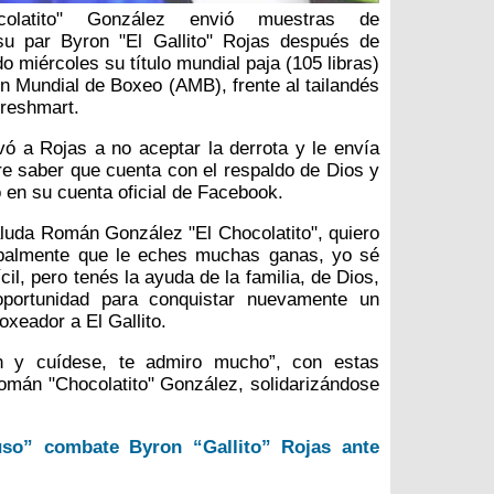
olatito" González envió muestras de
 su par Byron "El Gallito" Rojas después de
o miércoles su título mundial paja (105 libras)
ón Mundial de Boxeo (AMB), frente al tailandés
reshmart.
ó a Rojas a no aceptar la derrota y le envía
e saber que cuenta con el respaldo de Dios y
ó en su cuenta oficial de Facebook.
luda Román González "El Chocolatito", quiero
cipalmente que le eches muchas ganas, yo sé
l, pero tenés la ayuda de la familia, de Dios,
ortunidad para conquistar nuevamente un
oxeador a El Gallito.
n y cuídese, te admiro mucho”, con estas
omán "Chocolatito" González, solidarizándose
uso” combate Byron “Gallito” Rojas ante