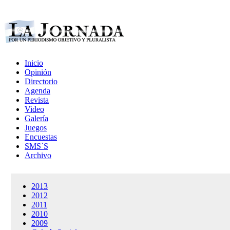
Inicio
Opinión
Directorio
Agenda
Revista
Video
Galería
Juegos
Encuestas
SMS`S
Archivo
2013
2012
2011
2010
2009