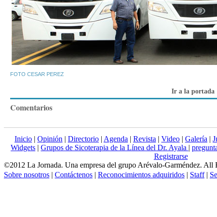
FOTO CESAR PEREZ
Ir a la portada
Comentarios
Inicio
|
Opinión
|
Directorio
|
Agenda
|
Revista
|
Video
|
Galería
|
J
Widgets
|
Grupos de Sicoterapia de la Línea del Dr. Ayala
|
pregun
Registrarse
©2012 La Jornada. Una empresa del grupo Arévalo-Garméndez. All 
Sobre nosotros
|
Contáctenos
|
Reconocimientos adquiridos
|
Staff
|
Se