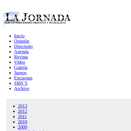
Inicio
Opinión
Directorio
Agenda
Revista
Video
Galería
Juegos
Encuestas
SMS`S
Archivo
2013
2012
2011
2010
2009