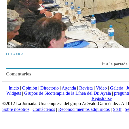
FOTO SICA
Ir a la portada
Comentarios
Inicio
|
Opinión
|
Directorio
|
Agenda
|
Revista
|
Video
|
Galería
|
J
Widgets
|
Grupos de Sicoterapia de la Línea del Dr. Ayala
|
pregun
Registrarse
©2012 La Jornada. Una empresa del grupo Arévalo-Garméndez. All 
Sobre nosotros
|
Contáctenos
|
Reconocimientos adquiridos
|
Staff
|
Se