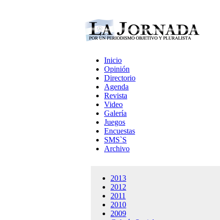
Inicio
Opinión
Directorio
Agenda
Revista
Video
Galería
Juegos
Encuestas
SMS`S
Archivo
2013
2012
2011
2010
2009