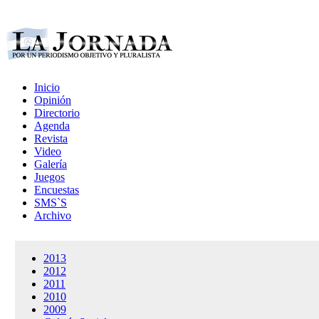
Inicio
Opinión
Directorio
Agenda
Revista
Video
Galería
Juegos
Encuestas
SMS`S
Archivo
2013
2012
2011
2010
2009