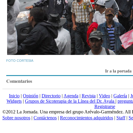
FOTO CORTESIA
Ir a la portada
Comentarios
Inicio
|
Opinión
|
Directorio
|
Agenda
|
Revista
|
Video
|
Galería
|
J
Widgets
|
Grupos de Sicoterapia de la Línea del Dr. Ayala
|
pregun
Registrarse
©2012 La Jornada. Una empresa del grupo Arévalo-Garméndez. All 
Sobre nosotros
|
Contáctenos
|
Reconocimientos adquiridos
|
Staff
|
Se