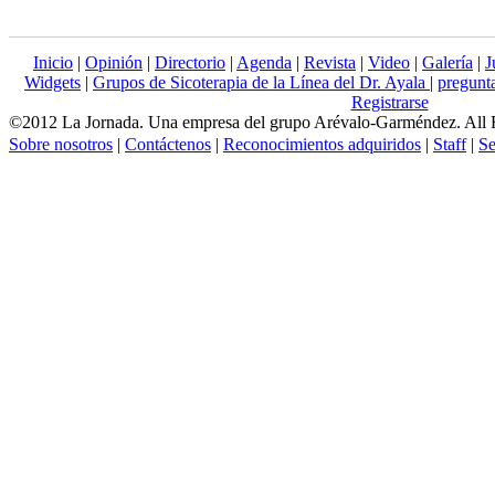
Inicio
|
Opinión
|
Directorio
|
Agenda
|
Revista
|
Video
|
Galería
|
J
Widgets
|
Grupos de Sicoterapia de la Línea del Dr. Ayala
|
pregun
Registrarse
©2012 La Jornada. Una empresa del grupo Arévalo-Garméndez. All 
Sobre nosotros
|
Contáctenos
|
Reconocimientos adquiridos
|
Staff
|
Se