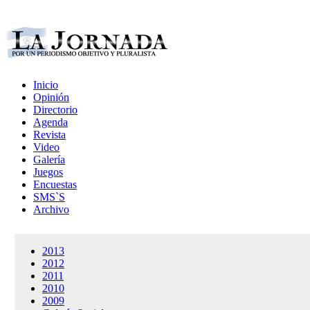
Inicio
Opinión
Directorio
Agenda
Revista
Video
Galería
Juegos
Encuestas
SMS`S
Archivo
2013
2012
2011
2010
2009