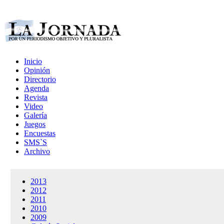
Inicio
Opinión
Directorio
Agenda
Revista
Video
Galería
Juegos
Encuestas
SMS`S
Archivo
2013
2012
2011
2010
2009