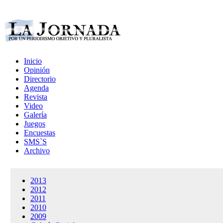
Inicio
Opinión
Directorio
Agenda
Revista
Video
Galería
Juegos
Encuestas
SMS`S
Archivo
2013
2012
2011
2010
2009