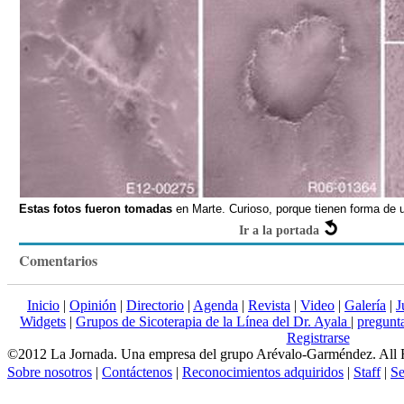
Estas fotos fueron tomadas
en Marte. Curioso, porque tienen forma de 
Ir a la portada
Comentarios
Inicio
|
Opinión
|
Directorio
|
Agenda
|
Revista
|
Video
|
Galería
|
J
Widgets
|
Grupos de Sicoterapia de la Línea del Dr. Ayala
|
pregun
Registrarse
©2012 La Jornada. Una empresa del grupo Arévalo-Garméndez. All 
Sobre nosotros
|
Contáctenos
|
Reconocimientos adquiridos
|
Staff
|
Se