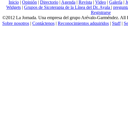
Inicio
|
Opinión
|
Directorio
|
Agenda
|
Revista
|
Video
|
Galería
|
J
Widgets
|
Grupos de Sicoterapia de la Línea del Dr. Ayala
|
pregun
Registrarse
©2012 La Jornada. Una empresa del grupo Arévalo-Garméndez. All 
Sobre nosotros
|
Contáctenos
|
Reconocimientos adquiridos
|
Staff
|
Se