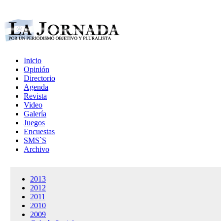
Inicio
Opinión
Directorio
Agenda
Revista
Video
Galería
Juegos
Encuestas
SMS`S
Archivo
2013
2012
2011
2010
2009