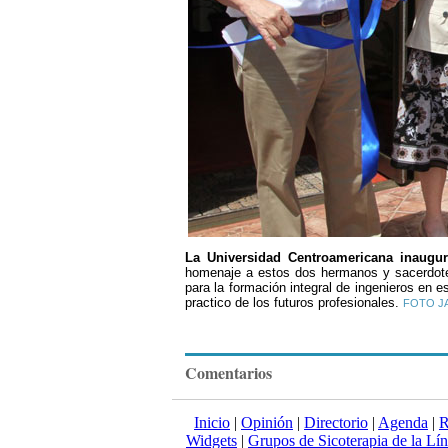
La Universidad Centroamericana inaugur
homenaje a estos dos hermanos y sacerdotes
para la formación integral de ingenieros en e
practico de los futuros profesionales.
FOTO J
Comentarios
Inicio
|
Opinión
|
Directorio
|
Agenda
|
R
Widgets
|
Grupos de Sicoterapia de la Lí