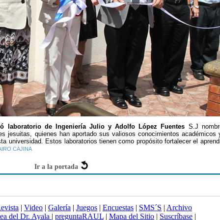
ó laboratorio de Ingeniería Julio y Adolfo López Fuentes
S.J nombre
 jesuitas, quienes han aportado sus valiosos conocimientos académicos y
sta universidad. Estos laboratorios tienen como propósito fortalecer el aprend
AIRO CAJINA
Ir a la portada
evista
|
Video
|
Galería
|
Juegos
|
Encuestas
|
SMS´S
|
Archivo
nea del Dr. Ayala
|
preguntaRAUL
|
Mapa del Sitio
|
Suscríbase
|