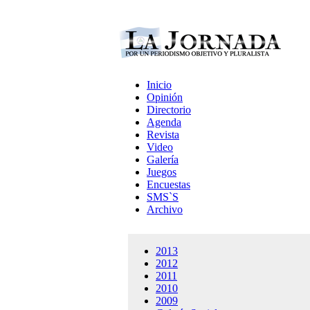
Inicio
Opinión
Directorio
Agenda
Revista
Video
Galería
Juegos
Encuestas
SMS`S
Archivo
2013
2012
2011
2010
2009