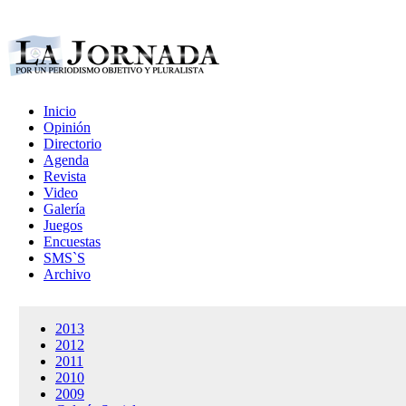
Inicio
Opinión
Directorio
Agenda
Revista
Video
Galería
Juegos
Encuestas
SMS`S
Archivo
2013
2012
2011
2010
2009