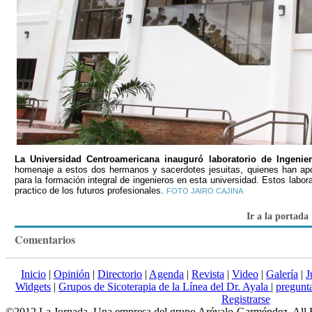
La Universidad Centroamericana inauguró laboratorio de Ingenie
homenaje a estos dos hermanos y sacerdotes jesuitas, quienes han apo
para la formación integral de ingenieros en esta universidad. Estos labora
practico de los futuros profesionales.
FOTO JAIRO CAJINA
Ir a la portada
Comentarios
Inicio
|
Opinión
|
Directorio
|
Agenda
|
Revista
|
Video
|
Galería
|
J
Widgets
|
Grupos de Sicoterapia de la Línea del Dr. Ayala
|
pregun
Registrarse
©2012 La Jornada. Una empresa del grupo Arévalo-Garméndez. All 