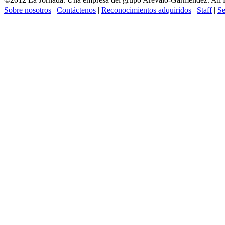
Sobre nosotros
|
Contáctenos
|
Reconocimientos adquiridos
|
Staff
|
Se