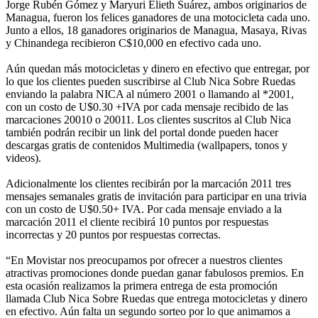
Jorge Rubén Gómez y Maryuri Elieth Suárez, ambos originarios de
Managua, fueron los felices ganadores de una motocicleta cada uno.
Junto a ellos, 18 ganadores originarios de Managua, Masaya, Rivas
y Chinandega recibieron C$10,000 en efectivo cada uno.
Aún quedan más motocicletas y dinero en efectivo que entregar, por
lo que los clientes pueden suscribirse al Club Nica Sobre Ruedas
enviando la palabra NICA al número 2001 o llamando al *2001,
con un costo de U$0.30 +IVA por cada mensaje recibido de las
marcaciones 20010 o 20011. Los clientes suscritos al Club Nica
también podrán recibir un link del portal donde pueden hacer
descargas gratis de contenidos Multimedia (wallpapers, tonos y
videos).
Adicionalmente los clientes recibirán por la marcación 2011 tres
mensajes semanales gratis de invitación para participar en una trivia
con un costo de U$0.50+ IVA. Por cada mensaje enviado a la
marcación 2011 el cliente recibirá 10 puntos por respuestas
incorrectas y 20 puntos por respuestas correctas.
“En Movistar nos preocupamos por ofrecer a nuestros clientes
atractivas promociones donde puedan ganar fabulosos premios. En
esta ocasión realizamos la primera entrega de esta promoción
llamada Club Nica Sobre Ruedas que entrega motocicletas y dinero
en efectivo. Aún falta un segundo sorteo por lo que animamos a