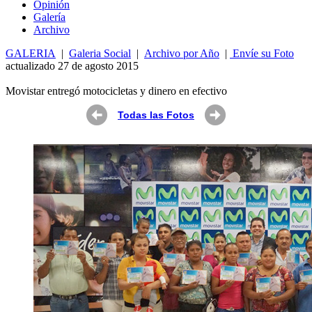
Opin
ió
n
Galería
Archivo
GALERIA
|
Galeria Social
|
Archivo por Año
|
Envíe su Foto
actualizado 27 de agosto 2015
Movistar entregó motocicletas y dinero en efectivo
Todas las Fotos