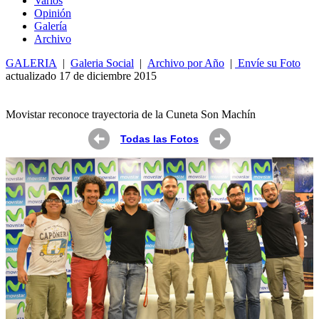
Varios
Opin
ió
n
Galería
Archivo
GALERIA
|
Galeria Social
|
Archivo por Año
|
Envíe su Foto
actualizado 17 de diciembre 2015
Movistar reconoce trayectoria de la Cuneta Son Machín
Todas las Fotos