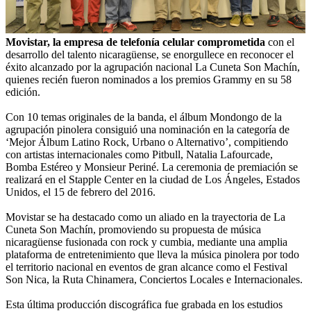
Movistar, la empresa de telefonía celular comprometida
con el
desarrollo del talento nicaragüense, se enorgullece en reconocer el
éxito alcanzado por la agrupación nacional La Cuneta Son Machín,
quienes recién fueron nominados a los premios Grammy en su 58
edición.
Con 10 temas originales de la banda, el álbum Mondongo de la
agrupación pinolera consiguió una nominación en la categoría de
‘Mejor Álbum Latino Rock, Urbano o Alternativo’, compitiendo
con artistas internacionales como Pitbull, Natalia Lafourcade,
Bomba Estéreo y Monsieur Periné. La ceremonia de premiación se
realizará en el Stapple Center en la ciudad de Los Ángeles, Estados
Unidos, el 15 de febrero del 2016.
Movistar se ha destacado como un aliado en la trayectoria de La
Cuneta Son Machín, promoviendo su propuesta de música
nicaragüense fusionada con rock y cumbia, mediante una amplia
plataforma de entretenimiento que lleva la música pinolera por todo
el territorio nacional en eventos de gran alcance como el Festival
Son Nica, la Ruta Chinamera, Conciertos Locales e Internacionales.
Esta última producción discográfica fue grabada en los estudios