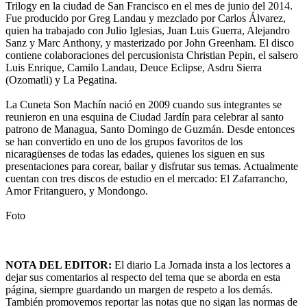
Trilogy en la ciudad de San Francisco en el mes de junio del 2014.
Fue producido por Greg Landau y mezclado por Carlos Álvarez,
quien ha trabajado con Julio Iglesias, Juan Luis Guerra, Alejandro
Sanz y Marc Anthony, y masterizado por John Greenham. El disco
contiene colaboraciones del percusionista Christian Pepin, el salsero
Luis Enrique, Camilo Landau, Deuce Eclipse, Asdru Sierra
(Ozomatli) y La Pegatina.
La Cuneta Son Machín nació en 2009 cuando sus integrantes se
reunieron en una esquina de Ciudad Jardín para celebrar al santo
patrono de Managua, Santo Domingo de Guzmán. Desde entonces
se han convertido en uno de los grupos favoritos de los
nicaragüenses de todas las edades, quienes los siguen en sus
presentaciones para corear, bailar y disfrutar sus temas. Actualmente
cuentan con tres discos de estudio en el mercado: El Zafarrancho,
Amor Fritanguero, y Mondongo.
Foto
NOTA DEL EDITOR:
El diario La Jornada insta a los lectores a
dejar sus comentarios al respecto del tema que se aborda en esta
página, siempre guardando un margen de respeto a los demás.
También promovemos reportar las notas que no sigan las normas de