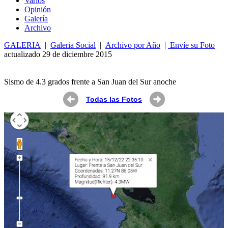
Varios
Opin
ió
n
Galería
Archivo
GALERIA
|
Galeria Social
|
Archivo por Año
|
Envíe su Foto
actualizado 29 de diciembre 2015
Sismo de 4.3 grados frente a San Juan del Sur anoche
Todas las Fotos