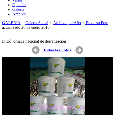
Varios
Opin
ió
n
Galería
Archivo
GALERIA
|
Galeria Social
|
Archivo por Año
|
Envíe su Foto
actualizado 26 de enero 2016
Inició jornada nacional de desratización
Todas las Fotos