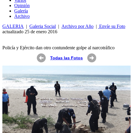
Varios
Opin
ió
n
Galería
Archivo
GALERIA
|
Galeria Social
|
Archivo por Año
|
Envíe su Foto
actualizado 25 de enero 2016
Policía y Ejército dan otro contundente golpe al narcotráfico
Todas las Fotos