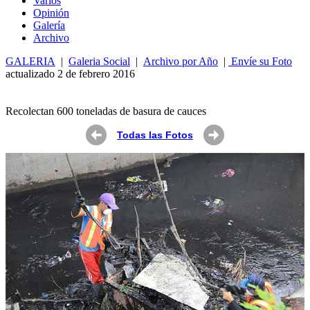
Varios
Opin
ió
n
Galería
Archivo
GALERIA
|
Galeria Social
|
Archivo por Año
|
Envíe su Foto
actualizado 2 de febrero 2016
Recolectan 600 toneladas de basura de cauces
Todas las Fotos