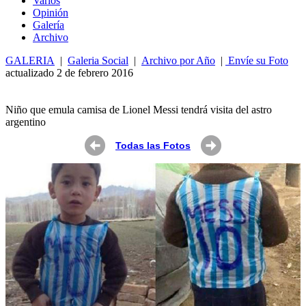
Varios
Opin
ió
n
Galería
Archivo
GALERIA
|
Galeria Social
|
Archivo por Año
|
Envíe su Foto
actualizado 2 de febrero 2016
Niño que emula camisa de Lionel Messi tendrá visita del astro
argentino
Todas las Fotos