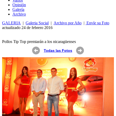
Varios
Opin
ió
n
Galería
Archivo
GALERIA
|
Galeria Social
|
Archivo por Año
|
Envíe su Foto
actualizado 24 de febrero 2016
Pollos Tip Top premiarán a los nicaragüenses
Todas las Fotos