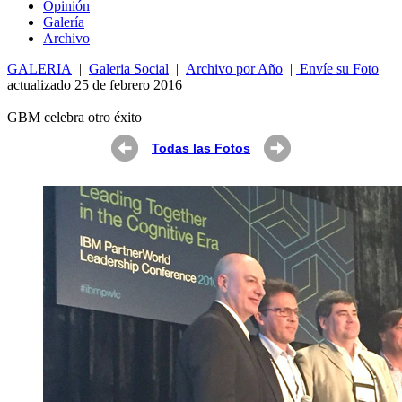
Opin
ió
n
Galería
Archivo
GALERIA
|
Galeria Social
|
Archivo por Año
|
Envíe su Foto
actualizado 25 de febrero 2016
GBM celebra otro éxito
Todas las Fotos