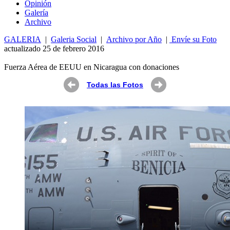
Opin
ió
n
Galería
Archivo
GALERIA
|
Galeria Social
|
Archivo por Año
|
Envíe su Foto
actualizado 25 de febrero 2016
Fuerza Aérea de EEUU en Nicaragua con donaciones
Todas las Fotos