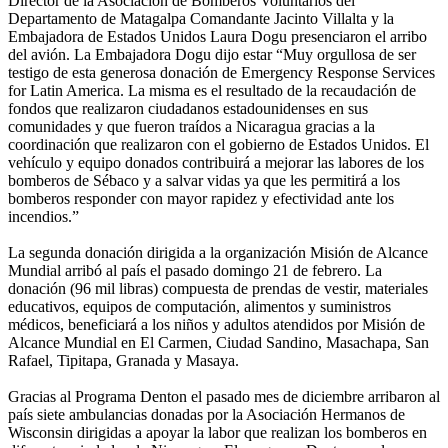
Director de la Asociación de Bomberos Voluntarios del
Departamento de Matagalpa Comandante Jacinto Villalta y la
Embajadora de Estados Unidos Laura Dogu presenciaron el arribo
del avión. La Embajadora Dogu dijo estar “Muy orgullosa de ser
testigo de esta generosa donación de Emergency Response Services
for Latin America. La misma es el resultado de la recaudación de
fondos que realizaron ciudadanos estadounidenses en sus
comunidades y que fueron traídos a Nicaragua gracias a la
coordinación que realizaron con el gobierno de Estados Unidos. El
vehículo y equipo donados contribuirá a mejorar las labores de los
bomberos de Sébaco y a salvar vidas ya que les permitirá a los
bomberos responder con mayor rapidez y efectividad ante los
incendios.”
La segunda donación dirigida a la organización Misión de Alcance
Mundial arribó al país el pasado domingo 21 de febrero. La
donación (96 mil libras) compuesta de prendas de vestir, materiales
educativos, equipos de computación, alimentos y suministros
médicos, beneficiará a los niños y adultos atendidos por Misión de
Alcance Mundial en El Carmen, Ciudad Sandino, Masachapa, San
Rafael, Tipitapa, Granada y Masaya.
Gracias al Programa Denton el pasado mes de diciembre arribaron al
país siete ambulancias donadas por la Asociación Hermanos de
Wisconsin dirigidas a apoyar la labor que realizan los bomberos en