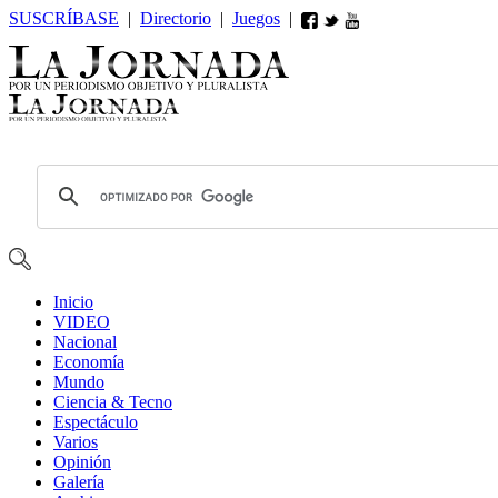
SUSCRÍBASE
|
Directorio
|
Juegos
|
Inicio
VIDEO
Nacional
Economía
Mundo
Ciencia & Tecno
Espectáculo
Varios
Opin
ió
n
Galería