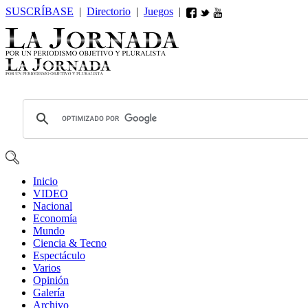
SUSCRÍBASE
|
Directorio
|
Juegos
|
Inicio
VIDEO
Nacional
Economía
Mundo
Ciencia & Tecno
Espectáculo
Varios
Opin
ió
n
Galería
Archivo