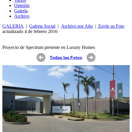
Varios
Opin
ió
n
Galería
Archivo
GALERIA
|
Galeria Social
|
Archivo por Año
|
Envíe su Foto
actualizado 4 de febrero 2016
Proyecto de Spectrum presente en Luxury Homes
Todas las Fotos