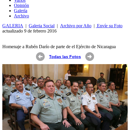
Varios
Opin
ió
n
Galería
Archivo
GALERIA
|
Galeria Social
|
Archivo por Año
|
Envíe su Foto
actualizado 9 de febrero 2016
Homenaje a Rubén Darío de parte de el Ejército de Nicaragua
Todas las Fotos