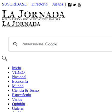
SUSCRÍBASE
|
Directorio
|
Juegos
|
Inicio
VIDEO
Nacional
Economía
Mundo
Ciencia & Tecno
Espectáculo
Varios
Opin
ió
n
Galería