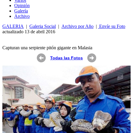
Varios
Opin
ió
n
Galería
Archivo
GALERIA
|
Galeria Social
|
Archivo por Año
|
Envíe su Foto
actualizado 13 de abril 2016
Capturan una serpiente pitón gigante en Malasia
Todas las Fotos