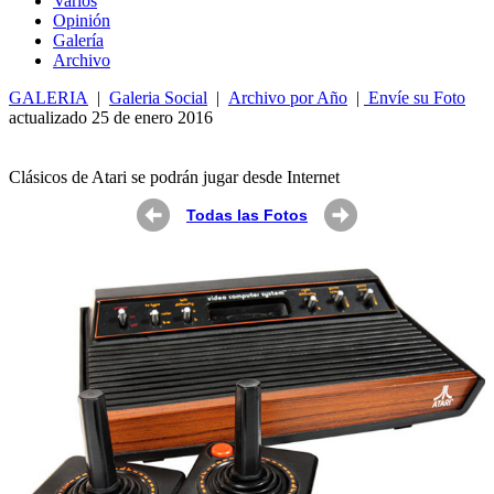
Varios
Opin
ió
n
Galería
Archivo
GALERIA
|
Galeria Social
|
Archivo por Año
|
Envíe su Foto
actualizado 25 de enero 2016
Clásicos de Atari se podrán jugar desde Internet
Todas las Fotos