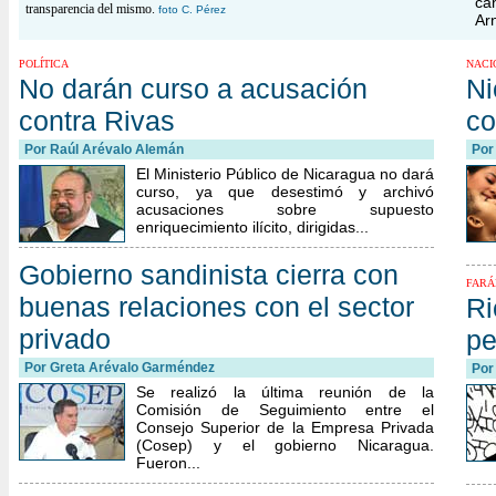
ca
transparencia del mismo.
foto C. Pérez
Ar
POLÍTICA
NACI
No darán curso a acusación
Ni
contra Rivas
co
Por Raúl Arévalo Alemán
Por
El Ministerio Público de Nicaragua no dará
curso, ya que desestimó y archivó
acusaciones sobre supuesto
enriquecimiento ilícito, dirigidas...
Gobierno sandinista cierra con
FARÁ
buenas relaciones con el sector
Ri
privado
pe
Por Greta Arévalo Garméndez
Por
Se realizó la última reunión de la
Comisión de Seguimiento entre el
Consejo Superior de la Empresa Privada
(Cosep) y el gobierno Nicaragua.
Fueron...