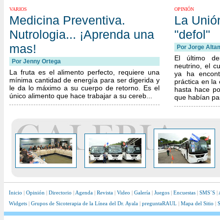
VARIOS
OPINIÓN
Medicina Preventiva.
La Unió
Nutrologia... ¡Aprenda una
"defol"
mas!
Por Jorge Alta
El último de
Por Jenny Ortega
neutrino, el c
La fruta es el alimento perfecto, requiere una
ya ha encont
mínima cantidad de energía para ser digerida y
práctica en la 
le da lo máximo a su cuerpo de retorno. Es el
hasta hace po
único alimento que hace trabajar a su cereb...
que habían pa
Inicio
|
Opinión
|
Directorio
|
Agenda
|
Revista
|
Video
|
Galería
|
Juegos
|
Encuestas
|
SMS´S
|
Widgets
|
Grupos de Sicoterapia de la Línea del Dr. Ayala
|
preguntaRAUL
|
Mapa del Sitio
|
S