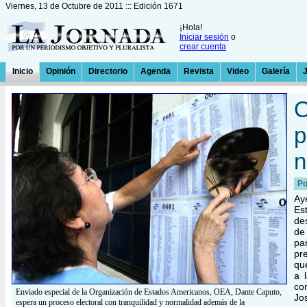
Viernes, 13 de Octubre de 2011 ::: Edición 1671
¡Hola!
Iniciar sesión
o
crear cuenta
Inicio
Opinión
Directorio
Agenda
Revista
Video
Galería
O
p
n
Po
Ay
Es
de
de
pa
pr
qu
a 
co
Enviado especial de la Organización de Estados Americanos, OEA, Dante Caputo,
Jo
espera un proceso electoral con tranquilidad y normalidad además de la