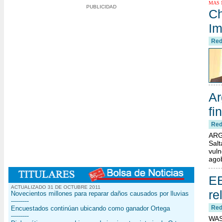
MAS N
PUBLICIDAD
Ch
Im
Red
Ar
fi
Red
ARG
Sal
vuln
agob
EE
ACTUALIZADO 31 DE OCTUBRE 2011
re
Novecientos millones para reparar daños causados por lluvias
---------
Red
Encuestados continúan ubicando como ganador Ortega
---------
WAS