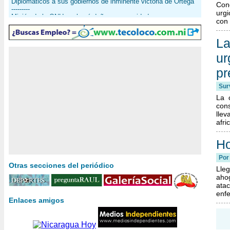
Diplomáticos a sus gobiernos de inminente victoria de Ortega
Con
---------
urg
Misión de la ONU evaluará daños y necesidades
con 
---------
Alerta nacional no se ha desmontado
---------
La
Esta semana continuará entrega de cocinas en albergues
ur
---------
Rusia envía toneladas de cereales a Nicaragua
pr
---------
Estado recupera más de C$ 4 millones
Surv
La 
con
llev
afri
Ho
Por
Otras secciones del periódico
Lle
ahog
ata
enfe
Enlaces amigos