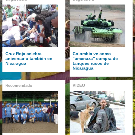
Cruz Roja celebra
Colombia ve como
aniversario también en
“amenaza” compra de
Nicaragua
tanques rusos de
Nicaragua
Recomendado
VIDEO