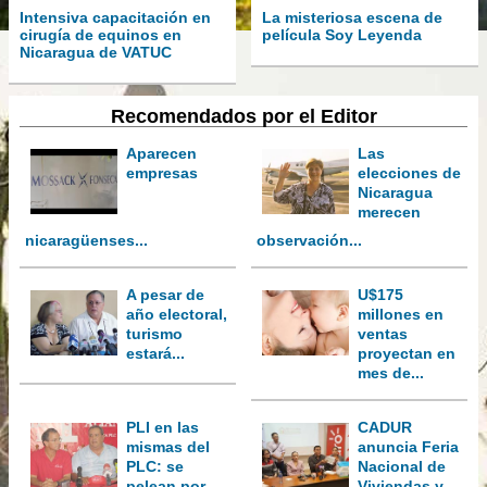
Intensiva capacitación en
La misteriosa escena de
cirugía de equinos en
película Soy Leyenda
Nicaragua de VATUC
Recomendados por el Editor
Aparecen
Las
empresas
elecciones de
Nicaragua
merecen
nicaragüenses...
observación...
A pesar de
U$175
año electoral,
millones en
turismo
ventas
estará...
proyectan en
mes de...
PLI en las
CADUR
mismas del
anuncia Feria
PLC: se
Nacional de
pelean por
Viviendas y...