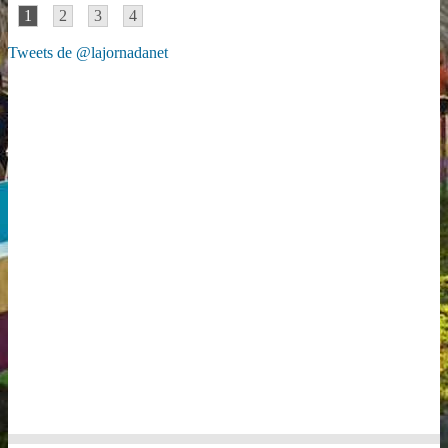
1
2
3
4
Tweets de @lajornadanet