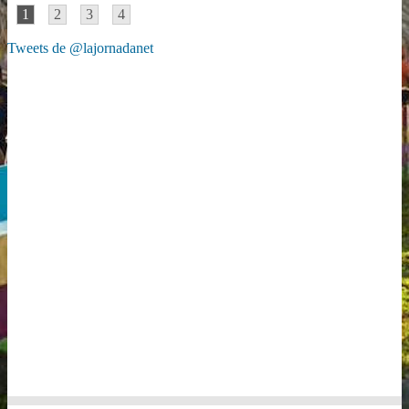
1
2
3
4
Tweets de @lajornadanet