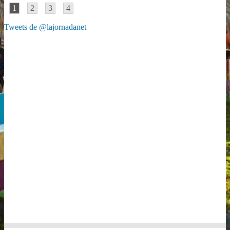
1
2
3
4
Tweets de @lajornadanet