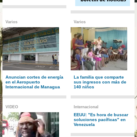
Varios
Varios
Anuncian cortes de energía
La familia que comparte
en el Aeropuerto
sus ingresos con más de
Internacional de Managua
140 niños
VIDEO
Internacional
EEUU: "Es hora de buscar
soluciones pacíficas" en
Venezuela