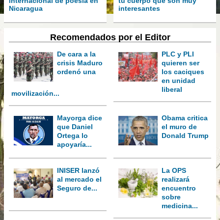
internacional de poesía en
tu cuerpo que son muy
Nicaragua
interesantes
Recomendados por el Editor
De cara a la
PLC y PLI
crisis Maduro
quieren ser
ordenó una
los caciques
en unidad
liberal
movilización...
Mayorga dice
Obama critica
que Daniel
el muro de
Ortega lo
Donald Trump
apoyaría...
INISER lanzó
La OPS
al mercado el
realizará
Seguro de...
encuentro
sobre
medicina...