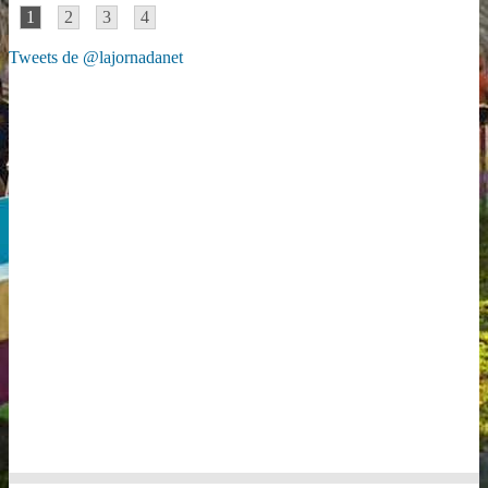
1
2
3
4
Tweets de @lajornadanet