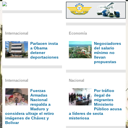
Internacional
Economía
Parlacen insta
Negociadores
a Obama
del salario
detener
mínimo no
deportaciones
llevan
propuestas
Internacional
Nacional
Fuerzas
Por tráfico
Armadas
ilegal de
Nacional
migrantes
respalda a
Ministerio
Maduro y
Público acusa
considera ultraje el retiro
a líderes de secta
imágenes de Chávez y
misteriosa
Bolivar