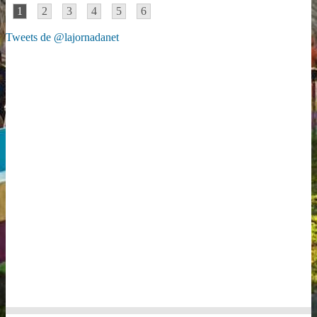
1
2
3
4
5
6
Tweets de @lajornadanet