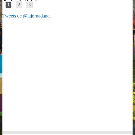
Por Juan José Arévalo
1
2
3
Tweets de @lajornadanet