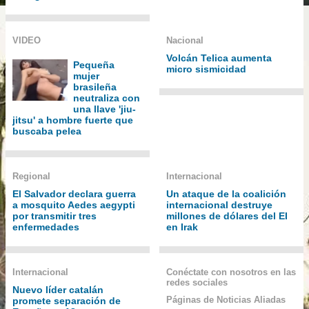
VIDEO
Nacional
Volcán Telica aumenta
Pequeña
micro sismicidad
mujer
brasileña
neutraliza con
una llave 'jiu-
jitsu' a hombre fuerte que
buscaba pelea
Regional
Internacional
El Salvador declara guerra
Un ataque de la coalición
a mosquito Aedes aegypti
internacional destruye
por transmitir tres
millones de dólares del EI
enfermedades
en Irak
Internacional
Conéctate con nosotros en las
redes sociales
Nuevo líder catalán
Páginas de Noticias Aliadas
promete separación de