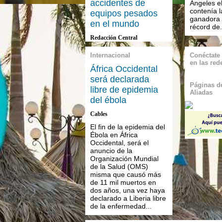
accidentes de
Ángeles e
contenía 
equipos pesados
ganadora 
en el mundo
récord de.
Redacción Central
Internacional
Conéctate
en las red
África Occidental
será declarada
Páginas de
libre de epidemia
Aliadas
del ébola
Cables
El fin de la epidemia del
Ébola en África
Occidental, será el
anuncio de la
Organización Mundial
de la Salud (OMS)
misma que causó más
de 11 mil muertos en
dos años, una vez haya
declarado a Liberia libre
de la enfermedad...