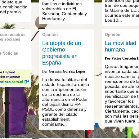
detención por pa
l boleto que
familias e individuos
Irán de dos buqu
la combinación
vulnerables de El
la Marina de EE.
del premio
Salvador, Guatemala y
ocurrida este mar
..
Honduras y...
Los 10...
 con nosotros
Opinión
Opinión
es sociales
La utopía de un
La movilidad
Gobierno
humana
 Noticias
progresista en
Por Víctor Corcoba H
España
Quizás tengamos
inventar cada cua
Por Germán Gorraiz López
nuestro camino, 
La deriva totalitaria del
reencuentro de l
estado Español arranca
posada, de ahí lo
con la implementación
importante que e
de la doctrina de la
reunificación de f
alternancia en el Poder
y favorecer los
del bipartidismo PP-
reasentamientos.
PSOE como defensa y
Ciertamente, cad
garante del citado
son más las per
establishment
que viven fuera...
dominante...