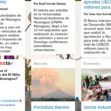
nto
aprueba U$2
Por Raúl Arévalo Alemán
millones para
entral
El interés por estudiar
en la Universidad
Por Juan José Aréval
autoridades de
Nacional Autónoma de
ía de Managua
El Banco Interam
Nicaragua (UNAN-
 la
de Desarrollo (BI
Managua), llegó a los
ia a cien mil
anunció ayer mié
13 mil aspirantes que
 vehículos de
que realizó la
realizarán su examen
ara realizar
aprobación a Nic
de admisión y será en
el Impuesto de
para este año, d
Domingo confirmaron
o, un cobro
total de US$225
autoridades
 es muy
millones para la
universitarias...
umplir...
realización de...
Nacional
Economía
ue el
 del El Niño
 Nicaragua?
r resultados
ó
 encuestas
Periodista Barreto
Sector industr