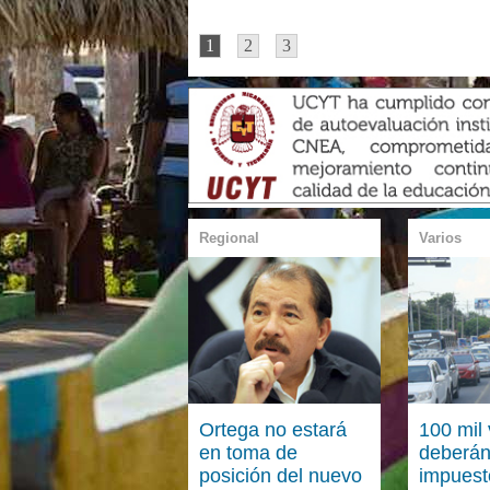
1
2
3
Regional
Varios
Ortega no estará
100 mil
en toma de
deberán
posición del nuevo
impuest