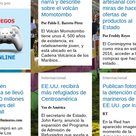
narra y describe
artesanal con
do por
sobre el volcán
miras de hac
Momotombo
ofertas de
productos al
Por Pablo E. Barreto Pérez
Estado
El Volcán Momotombo
tiene unos 4, 500 años
Por Freddy Reyes
de existencia, es
El Conimipyme ti
relativamente joven, y
como mira en es
está ubicado en la
2016, acceder a 
Cadena Volcánica de los
compras que hac
Maribios...
estado...
Internacional
Internacional
 en
EE.UU. recibirá
Publican foto
ia se llevó
más refugiados de
la detención 
0 millones
Centroamérica
marineros de
es del
EE.UU. por Ir
Voz de América
ll
RT
El secretario de Estado,
John Kerry, anunció la
20minutos.com
En la Red han
expansión del Programa
aparecido image
ompró en un
de Admisión de
momento de la
de Los
Refugiados que ayuda a