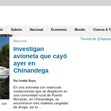
ón
Galería
Nacional
Economia
Mundo
Ciencia & 
Tweets de @lajorn
Nacional
Investigan
avioneta que cayó
ayer en
Chinandega
Por Freddy Reyes
En una avioneta con matrícula
costarricense que se desplomó en
una comunidad rural de Puerto
Morazán, en Chinandega, se
encontraron tres maletas cargadas
, que
El jefe de la Policía del Di
de droga, así lo...
martes se realizó un oper
en el que lograron la capt