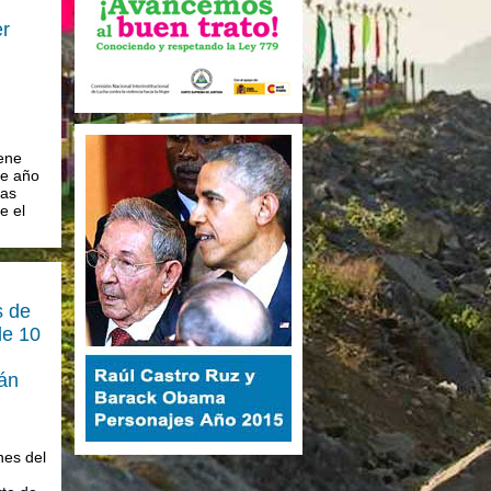
er
ene
te año
las
e el
s de
de 10
án
nes del