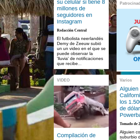
su celular si tiene 8
Patrocina
millones de
seguidores en
Instagram
Redacción Central
El futbolista neerlandés
Demy de Zeeuw subió
un un video en el que se
puede observar la
'lluvia' de notificaciones
que recibe...
VIDEO
Varios
Alguien
Californ
los 1.50
de dólar
Powerba
Tomado de 
Alguien c
Compilación de
suburbio 