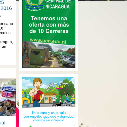
25
 2016
o
ericano
D)
rcoles
aragua,
e un
ial