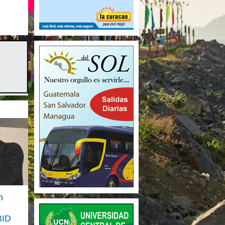
n
BID