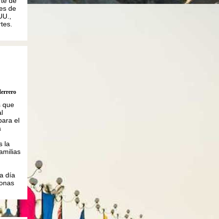
rte de
es de
UU.,
tes.
errero
 que
l
para el
a
s la
amilias
a día
sonas