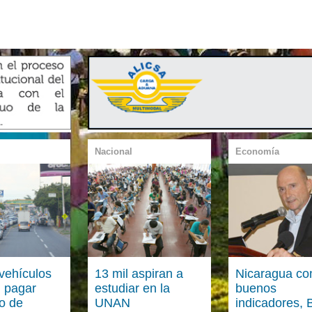
Nacional
Economía
 vehículos
13 mil aspiran a
Nicaragua co
 pagar
estudiar en la
buenos
o de
UNAN
indicadores, 