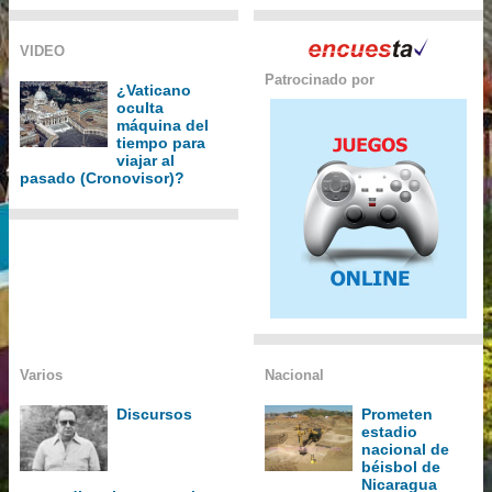
VIDEO
Patrocinado por
¿Vaticano
oculta
máquina del
tiempo para
viajar al
pasado (Cronovisor)?
Varios
Nacional
Discursos
Prometen
estadio
nacional de
béisbol de
Nicaragua