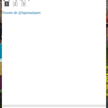
Por Juan José Arévalo
1
2
3
Tweets de @lajornadanet