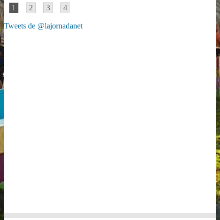
1
2
3
4
Tweets de @lajornadanet