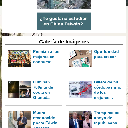
Galería de Imágenes
Premian a los
Oportunidad
mejores en
para crecer
concurso...
Iluminan
Billete de 50
700mts de
córdobas uno
costa en
de los
Granada
mejores...
Muere
Trump recibe
reconocido
apoyo de
poeta Edwin
republicana...