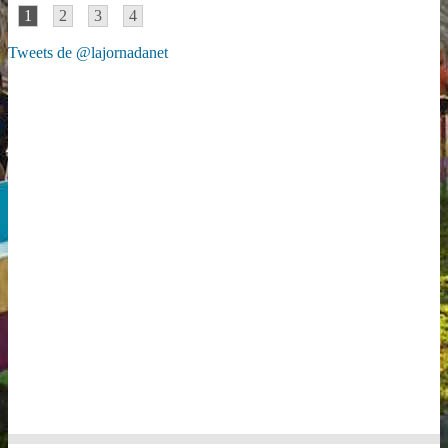
1
2
3
4
Tweets de @lajornadanet