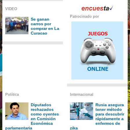
VIDEO
Patrocinado por
Se ganan
carros por
comprar en La
Curacao
Política
Internacional
Diputados
Rusia asegura
rechazados
tener método
como oyentes
para descubrir
en Comisión
rápidamente a
Económica
enfermos de
parlamentaria
zika