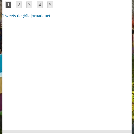
1
2
3
4
5
Tweets de @lajornadanet