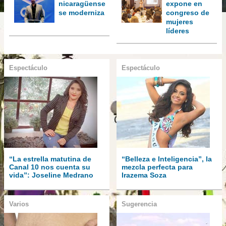
nicaragüense
expone en
se moderniza
congreso de
mujeres
líderes
Espectáculo
Espectáculo
“La estrella matutina de
“Belleza e Inteligencia”, la
Canal 10 nos cuenta su
mezcla perfecta para
vida”: Joseline Medrano
Irazema Soza
Varios
Sugerencia