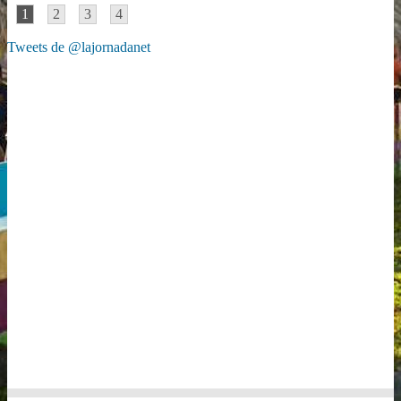
1
2
3
4
Tweets de @lajornadanet