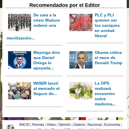
Recomendados por el Editor
De cara a la
PLC y PLI
crisis Maduro
quieren ser
ordenó una
los caciques
en unidad
liberal
movilización...
Mayorga dice
Obama critica
que Daniel
el muro de
Ortega lo
Donald Trump
apoyaría...
INISER lanzó
La OPS
al mercado el
realizará
Seguro de...
encuentro
sobre
medicina...
INICIO
|
Revista
|
Video
|
Opinión
|
Galería
|
Nacional
|
Economía
|