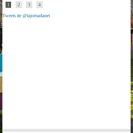
1
2
3
4
Tweets de @lajornadanet