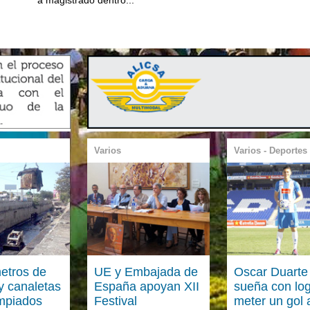
Varios
Varios - Deportes
metros de
UE y Embajada de
Oscar Duarte
y canaletas
España apoyan XII
sueña con log
impiados
Festival
meter un gol 