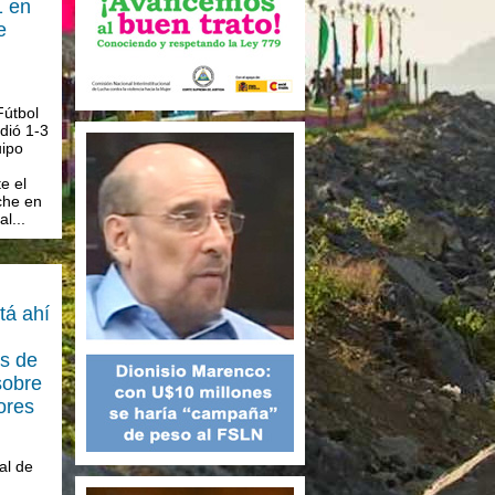
1 en
e
Fútbol
dió 1-3
uipo
e el
che en
l...
tá ahí
os de
sobre
ores
al de