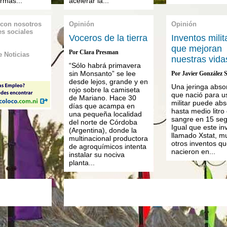
armas...
acelerar la...
 con nosotros
Opinión
Opinión
es sociales
Voceros de la tierra
Inventos milit
que mejoran
Por Clara Presman
 Noticias
nuestras vida
“Sólo habrá primavera
sin Monsanto” se lee
Por Javier González 
desde lejos, grande y en
Una jeringa abso
rojo sobre la camiseta
que nació para u
de Mariano. Hace 30
militar puede ab
días que acampa en
hasta medio litro
una pequeña localidad
sangre en 15 se
del norte de Córdoba
Igual que este in
(Argentina), donde la
llamado Xstat, m
multinacional productora
otros inventos q
de agroquímicos intenta
nacieron en...
instalar su nociva
planta...