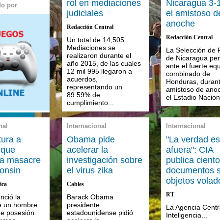
rol en mediaciones
Nicaragua 3-
do por
judiciales
el amistoso d
anoche
Redacción Central
Redacción Central
Un total de 14,505
Mediaciones se
La Selección de 
realizaron durante el
de Nicaragua per
año 2015, de las cuales
ante el fuerte eq
12 mil 995 llegaron a
combinado de
acuerdos,
Honduras, durant
representando un
amistoso de ano
89.59% de
el Estadio Naciona
cumplimiento...
nal
Internacional
Internacional
tura a
Obama pide
"La verdad es
 que
acelerar la
afuera": CIA
a masacre
investigación sobre
publica cient
onsin
el virus zika
documentos 
objetos volad
ica
Cables
RT
nció la
Barack Obama
e un hombre
presidente
La Agencia Centr
e posesión
estadounidense pidió
Inteligencia...