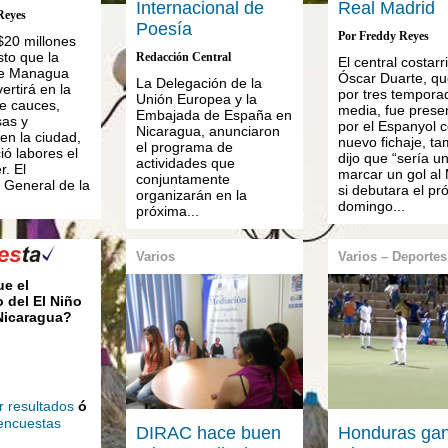
Internacional de
Real Madrid
Reyes
Poesía
Por Freddy Reyes
20 millones
sto que la
Redacción Central
El central costar
de Managua
Óscar Duarte, qu
La Delegación de la
vertirá en la
por tres tempora
Unión Europea y la
de cauces,
media, fue prese
Embajada de España en
sas y
por el Espanyol 
Nicaragua, anunciaron
en la ciudad,
nuevo fichaje, t
el programa de
ció labores el
dijo que “sería u
actividades que
r. El
marcar un gol al
conjuntamente
 General de la
si debutara el pr
organizarán en la
.
domingo...
próxima...
Varios
Varios – Deportes
ue el
 del El Niño
 Nicaragua?
r resultados
ó
 encuestas
DIRAC hace buen
Honduras ga