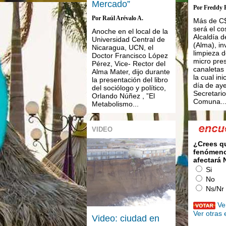
Mercado”
Por Freddy 
Por Raúl Arévalo A.
Más de C$
será el co
Anoche en el local de la
Alcaldía 
Universidad Central de
(Alma), in
Nicaragua, UCN, el
limpieza 
Doctor Francisco López
micro pre
Pérez, Vice- Rector del
canaletas 
Alma Mater, dijo durante
la cual ini
la presentación del libro
día de aye
del sociólogo y político,
Secretario
Orlando Núñez , ”El
Comuna..
Metabolismo...
VIDEO
¿Crees q
fenómeno
afectará
Si
No
Ns/Nr
Ve
Ver otras
Video: ciudad en