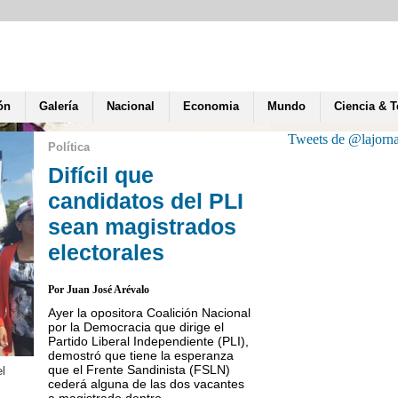
ón
Galería
Nacional
Economia
Mundo
Ciencia & 
Tweets de @lajorn
Política
Difícil que
candidatos del PLI
sean magistrados
electorales
Por Juan José Arévalo
Ayer la opositora Coalición Nacional
por la Democracia que dirige el
Partido Liberal Independiente (PLI),
demostró que tiene la esperanza
que el Frente Sandinista (FSLN)
el
Wilfredo Navarro, preside
cederá alguna de las dos vacantes
Especial Constitucional,
a magistrado dentro...
los requisitos para ocupa