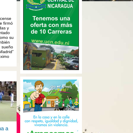
ricense
e firmó
das y
ntado
como su
ambién
n sueño
 Madrid”
óximo
na a