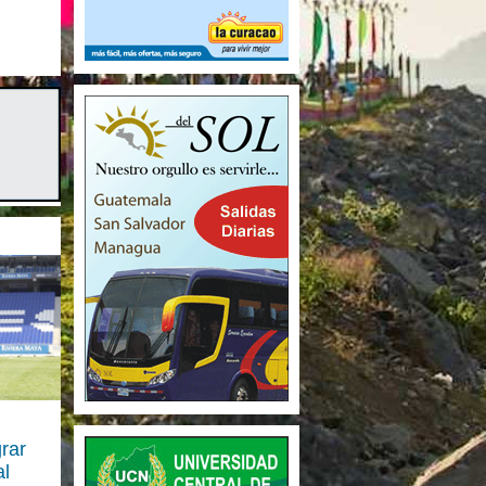
rar
al