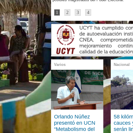
1
2
3
4
Varios
Nacional
Orlando Núñez
58 kiló
presentó en UCN
cauces 
“Metabolismo del
serán l