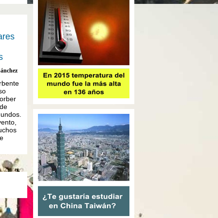
ares
s
Sánchez
rbente
so
sorber
 de
gundos.
vento,
uchos
ue