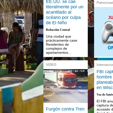
EE.UU. se cae
Patrocina
literalmente por un
acantilado al
océano por culpa
de El Niño
Redacción Central
Una ciudad que
prácticamente case.
Residentes de
complejos de
apartamentos...
VIDEO
Internacio
FBI cap
hombre
planeab
en Wisc
Voz de Amér
El FBI anu
captura d
Furgón contra Tren
acusado d