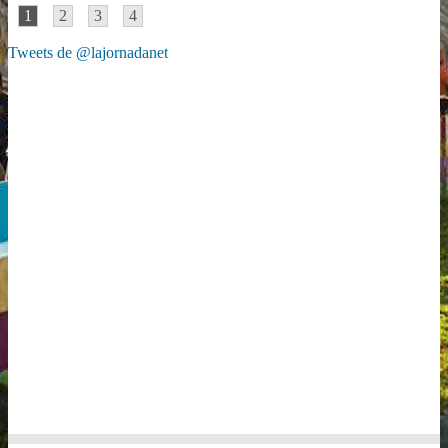
1
2
3
4
Tweets de @lajornadanet