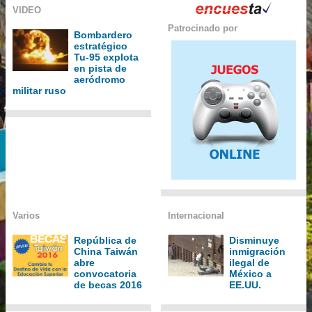
VIDEO
Patrocinado por
Bombardero
estratégico
Tu-95 explota
en pista de
aeródromo
militar ruso
Varios
Internacional
República de
Disminuye
China Taiwán
inmigración
abre
ilegal de
convocatoria
México a
de becas 2016
EE.UU.