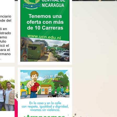
nciario
nde del
ó en
istrado
remo
ulio
icó el
ara el
ermano
.