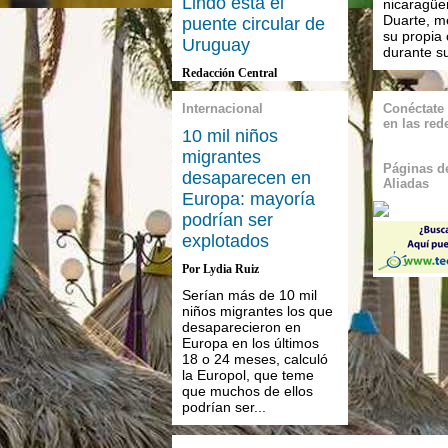
Lindo está el
nicaragüe
Duarte, m
puente circular de
su propia
Uruguay
durante su
Redacción Central
Internacional
Conéctate
en las red
10 mil niños
migrantes
Páginas de
desaparecen en
Aliadas
Europa: mayoría
podrían ser
explotados
Por ​Lydia Ruiz
Serían más de 10 mil
niños migrantes los que
desaparecieron en
Europa en los últimos
18 o 24 meses, calculó
la Europol, que teme
que muchos de ellos
podrían ser...