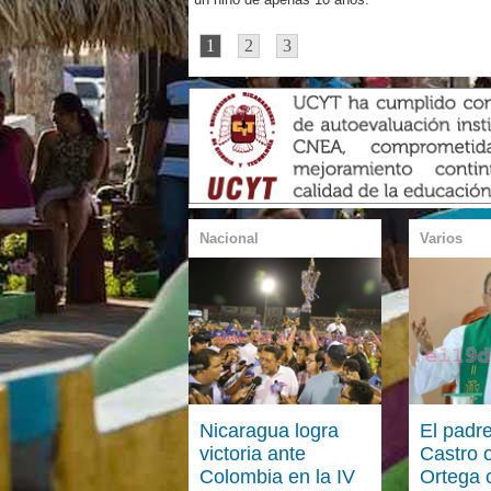
1
2
3
Nacional
Varios
Nicaragua logra
El padr
victoria ante
Castro 
Colombia en la IV
Ortega 