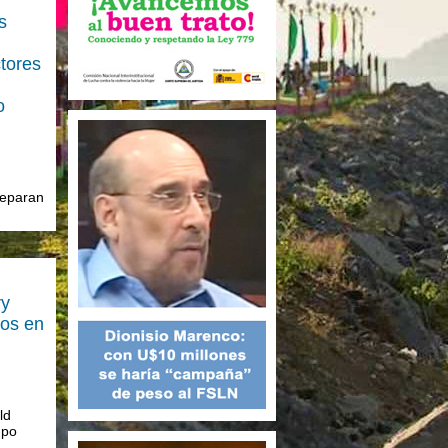
s
ctores
o
reparan
ry
tos en
ld
mpo