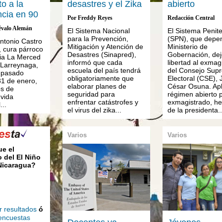
o a la
desastres y el Zika
abierto
ncia en 90
Por Freddy Reyes
Redacción Central
évalo Alemán
El Sistema Nacional
El Sistema Penite
para la Prevención,
(SPN), que depe
Antonio Castro
Mitigación y Atención de
Ministerio de
 cura párroco
Desastres (Sinapred),
Gobernación, dej
sia La Merced
informó que cada
libertad al exmag
 Larreynaga,
escuela del país tendrá
del Consejo Sup
l pasado
obligatoriamente que
Electoral (CSE), J
1 de enero,
elaborar planes de
César Osuna. Apl
os de
seguridad para
régimen abierto p
 vida
enfrentar catástrofes y
exmagistrado, h
...
el virus del zika...
de la presidenta..
Varios
Varios
ue el
 del El Niño
 Nicaragua?
r resultados
ó
 encuestas