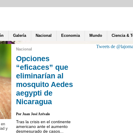
ón
Galería
Nacional
Economia
Mundo
Ciencia & 
Tweets de @lajorn
Nacional
Opciones
“eficaces” que
eliminarían al
mosquito Aedes
aegypti de
Nicaragua
Por Juan José Arévalo
Tras la crisis en el continente
 en
En que la zona en la que 
americano ante el aumento
dad y
mosquitos modificados g
desmesurado de casos...
donde se inició la propaga