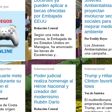
Docentes ya
Jóvenes
pueden aplicar a
Ambientalista
do por
becas ofrecidas
proyectan
por Embajada
involucrar se
EEUU
sociales para
mejorar medi
Redacción Central
ambiente
Según una nota de
prensa, la Embajada de
Por Freddy Reyes
los Estados Unidos en
Los Jóvenes
Managua, ha anunciado
Ambientalistas p
las becas de
una campaña...
Excelencias y...
eportes
Internacional
Internacional
uarte mete
Poder judicial
Trump y Hilla
 durante su
realiza homenaje al
Clinton favori
on el
Héroe Nacional y
Iowa
l
creador del
Voz de América
modernismo
entral
El multimillonario
Rubén Darío
empresario Dona
sta de Costa
Trump, en el ca
 de origen
Redacción Central
republicano, y la