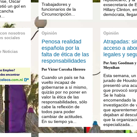
nse, Oscar
Trabajadores y
exsecretaria de 
etió un gol en
funcionarios de la
Hillary Clinton, en
 cancha
Circunscripción...
demócrata, llegan
...
 con nosotros
Opinión
Opinión
es sociales
Penosa realidad
Atrapadas: si
española por la
acceso a abo
 Noticias
falta de ética de las
legales y seg
responsabilidades
Por Amy Goodman y 
Moynihan
Por Víctor Corcoba Herrero
Esta semana, un
Cuando un país se ha
jurado de Housto
vuelto incapaz de
presentó una ac
gobernarse a sí mismo,
que provocó sorp
quizás por no poner en
Se le había
valor la ética de las
encomendado la
responsabilidades, sólo
investigación de 
cabe la reflexión de
que aparentemen
todos para poder
dejaban al descu
cambiar de actitudes.
que la organizac
En su tiempo ya...
especializada...