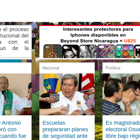
Nacional
Política
e Antonio
Escuelas
Ex magistrad
oró con
prepararan planes
electoral Osu
cuando fue
de seguridad ante
libre bajo ré