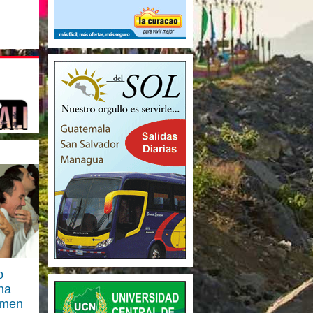
o
na
gimen