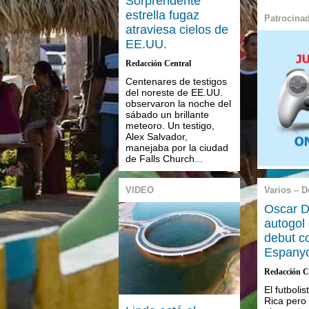
Sorprendente
estrella fugaz
Patrocina
atraviesa cielos de
EE.UU.
Redacción Central
Centenares de testigos
del noreste de EE.UU.
observaron la noche del
sábado un brillante
meteoro. Un testigo,
Alex Salvador,
manejaba por la ciudad
de Falls Church...
VIDEO
Varios – D
Oscar D
autogol
debut c
Espanyo
Redacción C
El futboli
Rica pero