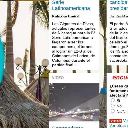
Serie
candidat
Latinoamericana
preside
Redacción Central
Por Raúl Ar
Los Gigantes de Rivas,
El padre 
actuales representantes
Granados,
de Nicaragua para la IV
de la igle
Serie Latinoamericana
del Barrio
llegaron a ser los
celebró e
campeones del torneo
domingo 3
al lograr un 12-3 a los
los 45 añ
Caimanes de Lorica, de
constante
Colombia, durante el
sacerdotal
partido final...
VIDEO
¿Crees q
fenómeno
afectará
Si
No
Ns/Nr
Ve
Ver otras