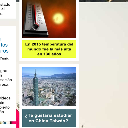
Estado
 el
...
n
rtos
uros
Denis
 gran
n
usación
resa.
videos
te
bierto
ión