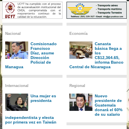
Nacional
Economía
Comisionado
Canasta
Francisco
básica llega a
Díaz, asume
los
Dirección
C$12,364.65,
Policial de
informa Banco
Managua
Central de Nicaragua
Internacional
Regional
Una mujer es
Nuevo
presidenta
presidente de
Guatemala
donará el 60%
de su salario
independentista y electa
por primera vez en Taiwán