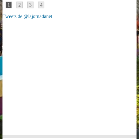
1
2
3
4
Tweets de @lajornadanet